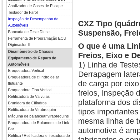
Analizador de Gases de Escape
Testador de Farol
Inspeção de Desempenho de
CXZ Tipo (quádr
Automóveis
Suspensão, Frei
Bancada de Teste Diesel
Ferramenta de Programação ECU
O que é uma Lin
Digimaster-II
Dinamômetro de Chassis
Freios, Eixo e D
Equipamento de Reparo de
1) Linha de Test
Automóveis
Broqueadora Vertical
Derrapagem later
Broqueadora de cilindro de ar
de carga por eixo
flutuante
Broqueadora Fina Vertical
freios, inspeção
Retificadora de Válvulas
plataforma dos d
Brunidora de Cilíndros
tipos importante
Retificadora de Virabrequim
Máquina de balancear virabrequins
mesma linha de t
Broqueadora de Rolamento de Link
automotiva é amp
Bar
Retífica / Retificadora e fresadora do
fabricantes e con