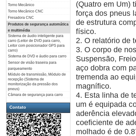
(Quatro em Um) t
Torno Mecânico
força dos pneus l
Torno Mecânico CNC
Fresadora CNC
de estrutura com
Produtos de segurança automática
físico.
e multimédia
Sistema de áudio inteligente para
2. O relatório de
carro (Leitor de DVD para carro,
Leitor com posicionador GPS para
3. O corpo de no
carro)
Sistema de DVD e áudio para carro
Suspensão, Freios
Sensor de visão traseira para
aço dobra com par
parqueamento
Módulo de transmissão, Módulo de
tremenda ao equi
recepção (Sistema de
magnífico.
monitorização da pressão dos
pneus)
4. Esta linha de 
Câmara de segurança para carro
um é equipada com
Contato
aderência elevad
coeficiente de ad
molhado é de 0.8