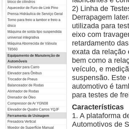
bloco de cilindros
2) Linha de Test
Aquecedor de Furo de Link Pino
Prensa Hidráulica de Serviço Geral
Derrapagem later
Torno para freio a tambor e freio a
utilizada para te
disco
Máquina de solda tipo suspendida
eixo com travage
universal integrativa
retardamento das 
Máquina Aborrecida de Válvula
T8560
exata da relação 
Equipamento de Manutenção de
bem como a relaç
Automóveis
veículo, e mediç
Elevador para Carro
Elevador para Ônibus
suspensão. Este
Trocador de Pneus
automotivo é tam
Balanceador de Rodas
Alinhador de Rodas
para testes de f
Drenador de Óleo
Compressor de Ar YGN08
Características
Elevador de Quatro Carros YQJF
1. A plataforma 
Ferramenta de Usinagem
Fresadora Vertical
Automotivos de S
Moedor de Superfície Manual