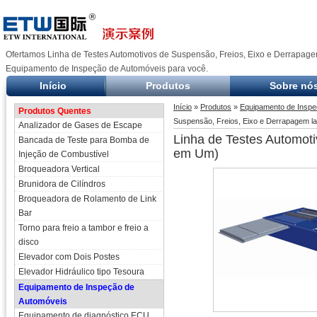
Ofertamos Linha de Testes Automotivos de Suspensão, Freios, Eixo e Derrapage
Equipamento de Inspeção de Automóveis para você.
Início
Produtos
Sobre nó
Início
»
Produtos
»
Equipamento de Inspe
Produtos Quentes
Suspensão, Freios, Eixo e Derrapagem la
Analizador de Gases de Escape
Linha de Testes Automoti
Bancada de Teste para Bomba de
em Um)
Injeção de Combustível
Broqueadora Vertical
Brunidora de Cilíndros
Broqueadora de Rolamento de Link
Bar
Torno para freio a tambor e freio a
disco
Elevador com Dois Postes
Elevador Hidráulico tipo Tesoura
Equipamento de Inspeção de
Automóveis
Equipamento de diagnóstico ECU