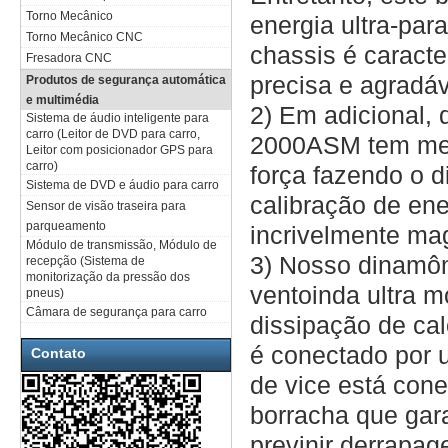
Torno Mecânico
energia ultra-par
Torno Mecânico CNC
chassis é caracte
Fresadora CNC
precisa e agradáv
Produtos de segurança automática
e multimédia
2) Em adicional,
Sistema de áudio inteligente para
carro (Leitor de DVD para carro,
2000ASM tem mel
Leitor com posicionador GPS para
carro)
força fazendo o d
Sistema de DVD e áudio para carro
calibração de ene
Sensor de visão traseira para
parqueamento
incrivelmente mag
Módulo de transmissão, Módulo de
3) Nosso dinamô
recepção (Sistema de
monitorização da pressão dos
ventoinda ultra m
pneus)
Câmara de segurança para carro
dissipação de cal
é conectado por 
Contato
de vice está cone
borracha que gar
previnir derrapage