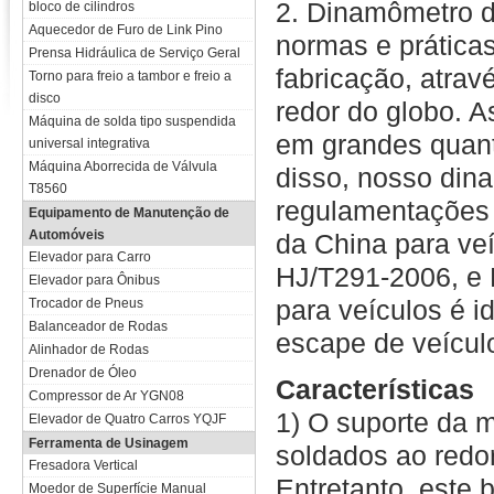
2. Dinamômetro 
bloco de cilindros
Aquecedor de Furo de Link Pino
normas e prática
Prensa Hidráulica de Serviço Geral
fabricação, atrav
Torno para freio a tambor e freio a
disco
redor do globo. A
Máquina de solda tipo suspendida
em grandes quant
universal integrativa
Máquina Aborrecida de Válvula
disso, nosso din
T8560
regulamentações 
Equipamento de Manutenção de
Automóveis
da China para veí
Elevador para Carro
HJ/T291-2006, e 
Elevador para Ônibus
para veículos é 
Trocador de Pneus
Balanceador de Rodas
escape de veículo
Alinhador de Rodas
Drenador de Óleo
Características
Compressor de Ar YGN08
1) O suporte da 
Elevador de Quatro Carros YQJF
Ferramenta de Usinagem
soldados ao redor
Fresadora Vertical
Entretanto, este
Moedor de Superfície Manual