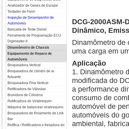
Analizador de Gases de Escape
Testador de Farol
Inspeção de Desempenho de
DCG-2000ASM-Di
Automóveis
Dinâmico, Emis
Bancada de Teste Diesel
Ferramenta de Programação ECU
Dinamômetro de c
Digimaster-II
Dinamômetro de Chassis
uma carga em um
Equipamento de Reparo de
Automóveis
Aplicação
Broqueadora Vertical
1. Dinamômetro 
Broqueadora de cilindro de ar
flutuante
modificada do DC
Broqueadora Fina Vertical
a performance di
Retificadora de Válvulas
Brunidora de Cilíndros
consumo de combu
Retificadora de Virabrequim
automóvel de per
Máquina de balancear virabrequins
automóveis do go
Broqueadora de Rolamento de Link
Bar
ambiental, fabric
Retífica / Retificadora e fresadora do