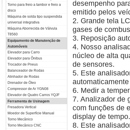
desempenho para 
Torno para freio a tambor e freio a
emitido pelos veí
disco
Máquina de solda tipo suspendida
2. Grande tela LC
universal integrativa
gases de combust
Máquina Aborrecida de Válvula
T8560
3. Reposição auto
Equipamento de Manutenção de
4. Nosso analisa
Automóveis
Elevador para Carro
núcleo de alta qu
Elevador para Ônibus
de sensores.
Trocador de Pneus
Balanceador de Rodas
5. Este analisad
Alinhador de Rodas
automaticamente 
Drenador de Óleo
6. Medir a temper
Compressor de Ar YGN08
Elevador de Quatro Carros YQJF
7. Analizador de
Ferramenta de Usinagem
com funções de e
Fresadora Vertical
Moedor de Superfície Manual
display de tempo
Torno Mecânico
8. Este analisad
Torno Mecânico CNC