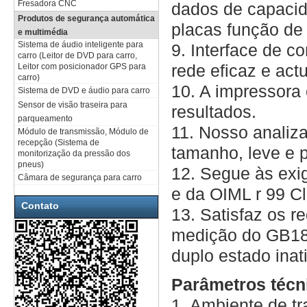
Fresadora CNC
dados de capacid
Produtos de segurança automática
placas função de
e multimédia
Sistema de áudio inteligente para
9. Interface de c
carro (Leitor de DVD para carro,
rede eficaz e act
Leitor com posicionador GPS para
carro)
10. A impressora 
Sistema de DVD e áudio para carro
Sensor de visão traseira para
resultados.
parqueamento
11. Nosso analiz
Módulo de transmissão, Módulo de
recepção (Sistema de
tamanho, leve e po
monitorização da pressão dos
pneus)
12. Segue às exi
Câmara de segurança para carro
e da OIML r 99 C
Contato
13. Satisfaz os r
medição do GB18
duplo estado inat
Parâmetros técni
1. Ambiente de tr