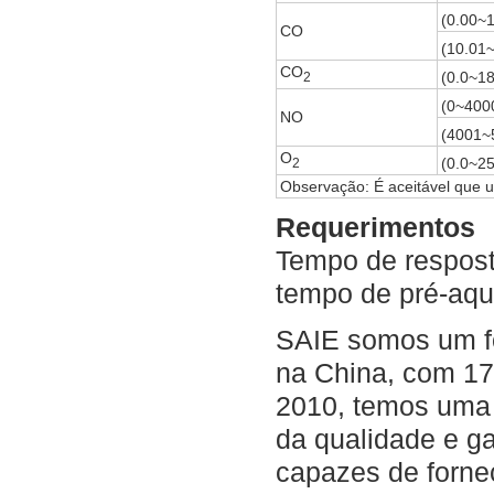
(0.00~
CO
(10.01
CO
(0.0~1
2
(0~400
NO
(4001~
O
(0.0~2
2
Observação: É aceitável que um
Requerimentos
Tempo de respos
tempo de pré-aqu
SAIE somos um fo
na China, com 17
2010, temos uma 
da qualidade e g
capazes de forn