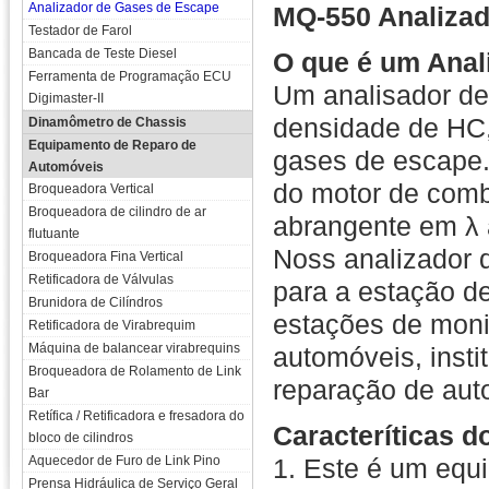
Analizador de Gases de Escape
MQ-550 Analizad
Testador de Farol
Bancada de Teste Diesel
O que é um Anal
Ferramenta de Programação ECU
Um analisador de
Digimaster-II
densidade de HC
Dinamômetro de Chassis
Equipamento de Reparo de
gases de escape.
Automóveis
do motor de comb
Broqueadora Vertical
Broqueadora de cilindro de ar
abrangente em λ a
flutuante
Noss analizador 
Broqueadora Fina Vertical
Retificadora de Válvulas
para a estação de
Brunidora de Cilíndros
estações de moni
Retificadora de Virabrequim
Máquina de balancear virabrequins
automóveis, insti
Broqueadora de Rolamento de Link
reparação de auto
Bar
Retífica / Retificadora e fresadora do
Caracteríticas d
bloco de cilindros
Aquecedor de Furo de Link Pino
1. Este é um equ
Prensa Hidráulica de Serviço Geral