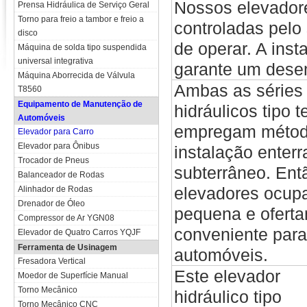
Nossos elevadore
Prensa Hidráulica de Serviço Geral
Torno para freio a tambor e freio a
controladas pelo s
disco
de operar. A inst
Máquina de solda tipo suspendida
universal integrativa
garante um dese
Máquina Aborrecida de Válvula
Ambas as séries
T8560
Equipamento de Manutenção de
hidráulicos tipo 
Automóveis
empregam métod
Elevador para Carro
Elevador para Ônibus
instalação enter
Trocador de Pneus
subterrâneo. Ent
Balanceador de Rodas
elevadores ocup
Alinhador de Rodas
Drenador de Óleo
pequena e ofert
Compressor de Ar YGN08
conveniente para
Elevador de Quatro Carros YQJF
Ferramenta de Usinagem
automóveis.
Fresadora Vertical
Este elevador
Moedor de Superfície Manual
Torno Mecânico
hidráulico tipo
Torno Mecânico CNC