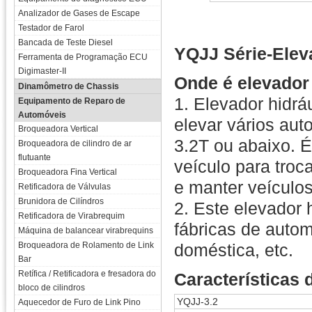
Analizador de Gases de Escape
Testador de Farol
Bancada de Teste Diesel
YQJJ Série-Elev
Ferramenta de Programação ECU
Digimaster-II
Onde é elevador 
Dinamômetro de Chassis
1. Elevador hidrá
Equipamento de Reparo de
Automóveis
elevar vários au
Broqueadora Vertical
3.2T ou abaixo. 
Broqueadora de cilindro de ar
flutuante
veículo para troc
Broqueadora Fina Vertical
e manter veículos
Retificadora de Válvulas
Brunidora de Cilíndros
2. Este elevador 
Retificadora de Virabrequim
fábricas de auto
Máquina de balancear virabrequins
Broqueadora de Rolamento de Link
doméstica, etc.
Bar
Retífica / Retificadora e fresadora do
Características 
bloco de cilindros
YQJJ-3.2
Aquecedor de Furo de Link Pino