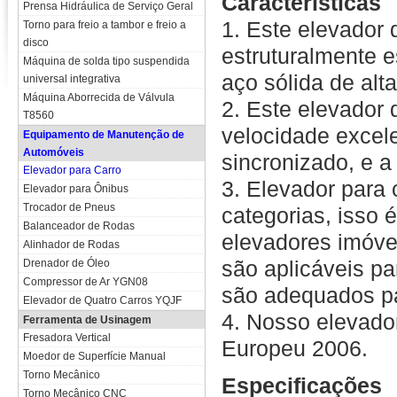
Características
Prensa Hidráulica de Serviço Geral
1. Este elevador 
Torno para freio a tambor e freio a
disco
estruturalmente es
Máquina de solda tipo suspendida
aço sólida de alta
universal integrativa
Máquina Aborrecida de Válvula
2. Este elevador 
T8560
velocidade excel
Equipamento de Manutenção de
Automóveis
sincronizado, e a
Elevador para Carro
3. Elevador para 
Elevador para Ônibus
Trocador de Pneus
categorias, isso 
Balanceador de Rodas
elevadores imóve
Alinhador de Rodas
são aplicáveis pa
Drenador de Óleo
Compressor de Ar YGN08
são adequados par
Elevador de Quatro Carros YQJF
4. Nosso elevador
Ferramenta de Usinagem
Fresadora Vertical
Europeu 2006.
Moedor de Superfície Manual
Torno Mecânico
Especificações
Torno Mecânico CNC