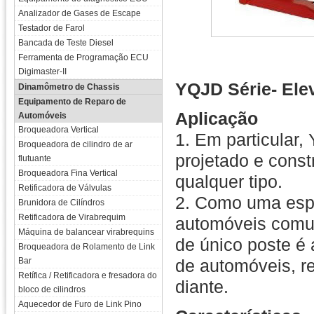
Analizador de Gases de Escape
Testador de Farol
Bancada de Teste Diesel
Ferramenta de Programação ECU
Digimaster-II
YQJD Série- Ele
Dinamômetro de Chassis
Equipamento de Reparo de
Aplicação
Automóveis
Broqueadora Vertical
1. Em particular,
Broqueadora de cilindro de ar
projetado e const
flutuante
Broqueadora Fina Vertical
qualquer tipo.
Retificadora de Válvulas
2. Como uma esp
Brunidora de Cilíndros
Retificadora de Virabrequim
automóveis comum
Máquina de balancear virabrequins
de único poste é 
Broqueadora de Rolamento de Link
Bar
de automóveis, r
Retífica / Retificadora e fresadora do
diante.
bloco de cilindros
Aquecedor de Furo de Link Pino