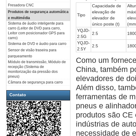
Fresadora CNC
Capacidade de
Altu
elevação de
máx
Produtos de segurança automática
Tipo
elevador de
elev
e multimédia
Sistema de áudio inteligente para
único poste (t)
(mm
carro (Leitor de DVD para carro,
YQJD-
Leitor com posicionador GPS para
2.5
180
2.5G
carro)
YQJD-
Sistema de DVD e áudio para carro
2.5
180
2.5Y
Sensor de visão traseira para
parqueamento
Como um forneced
Módulo de transmissão, Módulo de
recepção (Sistema de
China, também po
monitorização da pressão dos
elevadores de doi
pneus)
Câmara de segurança para carro
Além disso, tamb
Contato
ferramentas de m
pneus e alinhado
produtos são CE 
indústrias de aut
necessidade de 