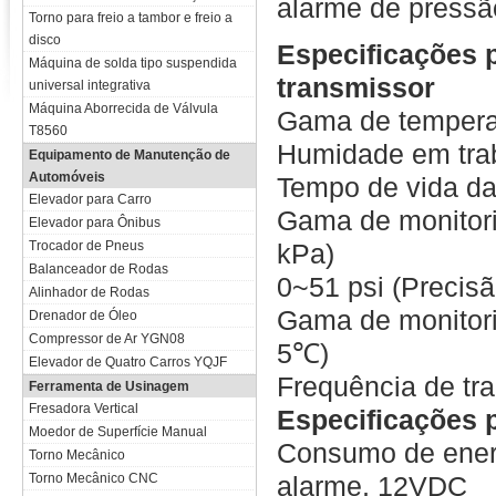
alarme de pressã
Torno para freio a tambor e freio a
disco
Especificações 
Máquina de solda tipo suspendida
transmissor
universal integrativa
Máquina Aborrecida de Válvula
Gama de tempera
T8560
Humidade em tra
Equipamento de Manutenção de
Automóveis
Tempo de vida da
Elevador para Carro
Gama de monitori
Elevador para Ônibus
Trocador de Pneus
kPa)
Balanceador de Rodas
0~51 psi (Precisã
Alinhador de Rodas
Gama de monitori
Drenador de Óleo
Compressor de Ar YGN08
5℃)
Elevador de Quatro Carros YQJF
Frequência de t
Ferramenta de Usinagem
Fresadora Vertical
Especificações p
Moedor de Superfície Manual
Consumo de ener
Torno Mecânico
Torno Mecânico CNC
alarme, 12VDC