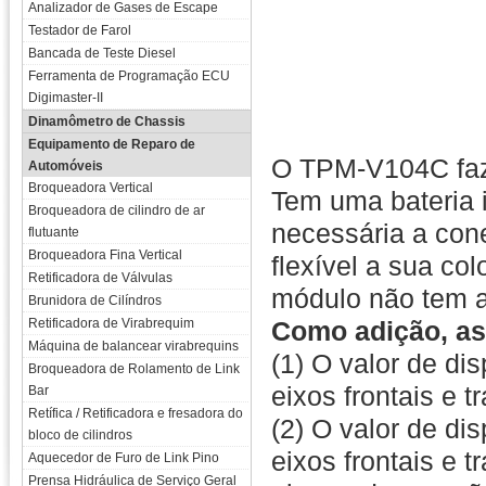
Analizador de Gases de Escape
Testador de Farol
Bancada de Teste Diesel
Ferramenta de Programação ECU
Digimaster-II
Dinamômetro de Chassis
Equipamento de Reparo de
O TPM-V104C faz 
Automóveis
Broqueadora Vertical
Tem uma bateria i
Broqueadora de cilindro de ar
necessária a con
flutuante
Broqueadora Fina Vertical
flexível a sua c
Retificadora de Válvulas
módulo não tem a 
Brunidora de Cilíndros
Retificadora de Virabrequim
Como adição, as
Máquina de balancear virabrequins
(1) O valor de di
Broqueadora de Rolamento de Link
eixos frontais e t
Bar
Retífica / Retificadora e fresadora do
(2) O valor de di
bloco de cilindros
eixos frontais e 
Aquecedor de Furo de Link Pino
Prensa Hidráulica de Serviço Geral