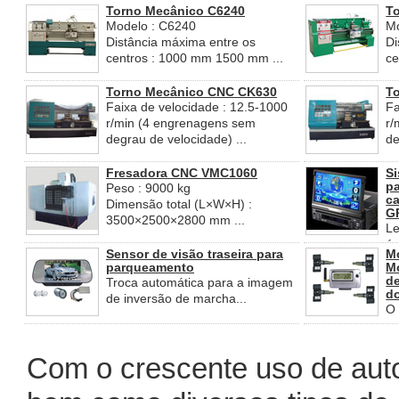
mm ...
mo
Torno Mecânico C6240
T
Modelo : C6240
M
Distância máxima entre os
Di
centros : 1000 mm 1500 mm ...
ce
Torno Mecânico CNC CK630
T
Faixa de velocidade : 12.5-1000
Fa
r/min (4 engrenagens sem
r/
degrau de velocidade) ...
de
Fresadora CNC VMC1060
Si
pa
Peso : 9000 kg
ca
Dimensão total (L×W×H) :
GP
3500×2500×2800 mm ...
Le
éc
Sensor de visão traseira para
M
parqueamento
M
de
Troca automática para a imagem
d
de inversão de marcha...
O 
pr
Com o crescente uso de aut