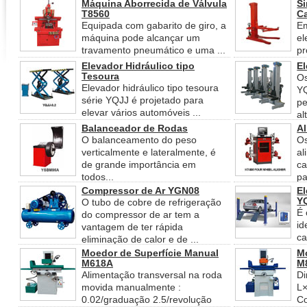
partes ...
Máquina Aborrecida de Válvula
Si
T8560
C
Equipada com gabarito de giro, a
Em
máquina pode alcançar um
el
travamento pneumático e uma ...
pr
em
Elevador Hidráulico tipo
E
Tesoura
Os
Elevador hidráulico tipo tesoura
Y
série YQJJ é projetado para
pe
elevar vários automóveis ...
alt
Balanceador de Rodas
A
O balanceamento do peso
Os
verticalmente e lateralmente, é
al
de grande importância em
ca
todos...
pa
ro
Compressor de Ar YGN08
El
Y
O tubo de cobre de refrigeração
É 
do compressor de ar tem a
id
vantagem de ter rápida
ca
eliminação de calor e de ...
ca
Moedor de Superfície Manual
M
M618A
M
Alimentação transversal na roda
D
movida manualmente :
L
0.02/graduação 2.5/revolução
C