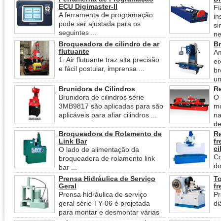
ECU Digimaster-II
Fi
A ferramenta de programação
in
pode ser ajustada para os
si
seguintes ...
ne
Broqueadora de cilindro de ar
Br
flutuante
Am
1. Air flutuante traz alta precisão
ei
e fácil postular, imprensa ...
br
um
Brunidora de Cilíndros
Re
Brunidora de cilindros série
O 
3MB9817 são aplicadas para são
m
aplicáveis para afiar cilindros ...
n
de
Broqueadora de Rolamento de
Re
Link Bar
fr
ci
O lado de alimentação da
Co
broqueadora de rolamento link
do
bar ...
Prensa Hidráulica de Serviço
To
Geral
fr
Prensa hidráulica de serviço
P
geral série TY-06 é projetada
di
para montar e desmontar várias