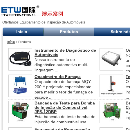
Ofertamos Equipamento de Inspeção de Automóveis
Início
Produtos
Sobre nó
Início
» Produtos
Instrumento de Diagnóstico de
O
Automóveis
No
Nosso instrumento de
a
diagnóstico automotivo multi-
co
linguagem ...
co
Opacímetro do Fumaça
Te
O opacímetro de fumaça MQY-
O 
200 é projetado especialmente
te
para medir o teor de fumaça de
in
escape ...
...
Bancada de Teste para Bomba
Ba
de Injeção de Combustível,
C
JPS-12DBP
A 
Esta bancada de teste bomba de
in
injecção de combustível usa ...
Ferramenta de Programação
D